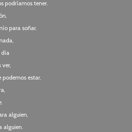
os podríamos tener.
ón,
mío para soñar.
 nada,
 día
 ver,
e podemos estar,
ra,
e.
ara alguien,
a alguien.