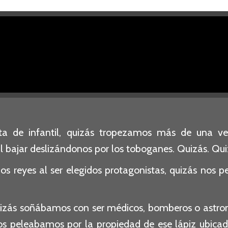
a de infantil, quizás tropezamos más de una vez
bajar deslizándonos por los toboganes. Quizás. Qui
s reyes al ser elegidos protagonistas, quizás nos 
izás soñábamos con ser médicos, bomberos o astron
peleabamos por la propiedad de ese lápiz ubicado e